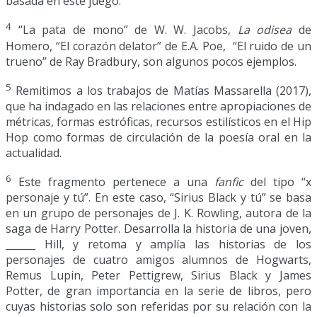
basada en este juego.
4
“La pata de mono” de W. W. Jacobs,
La odisea
de
Homero, “El corazón delator” de E.A. Poe, “El ruido de un
trueno” de Ray Bradbury, son algunos pocos ejemplos.
5
Remitimos a los trabajos de Matías Massarella (2017),
que ha indagado en las relaciones entre apropiaciones de
métricas, formas estróficas, recursos estilísticos en el Hip
Hop como formas de circulación de la poesía oral en la
actualidad.
6
Este fragmento pertenece a una
fanfic
del tipo “x
personaje y tú”. En este caso, “Sirius Black y tú” se basa
en un grupo de personajes de J. K. Rowling, autora de la
saga de Harry Potter. Desarrolla la historia de una joven,
______ Hill, y retoma y amplía las historias de los
personajes de cuatro amigos alumnos de Hogwarts,
Remus Lupin, Peter Pettigrew, Sirius Black y James
Potter, de gran importancia en la serie de libros, pero
cuyas historias solo son referidas por su relación con la