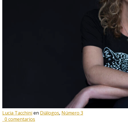
Lucia Tacchini
en
Diálogos
,
Número 3
0 comentarios