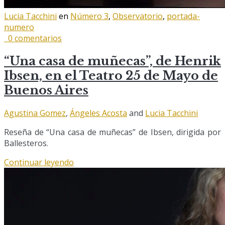
Lucia Tacchini
en
Número 3
,
Observatorio
,
portada-
numero
0 comentarios
“Una casa de muñecas”, de Henrik
Ibsen, en el Teatro 25 de Mayo de
Buenos Aires
Agustina Gomez
,
Ángeles Acosta
and
Lucia Tacchini
Reseña de “Una casa de muñecas” de Ibsen, dirigida por
Ballesteros.
Continuar leyendo