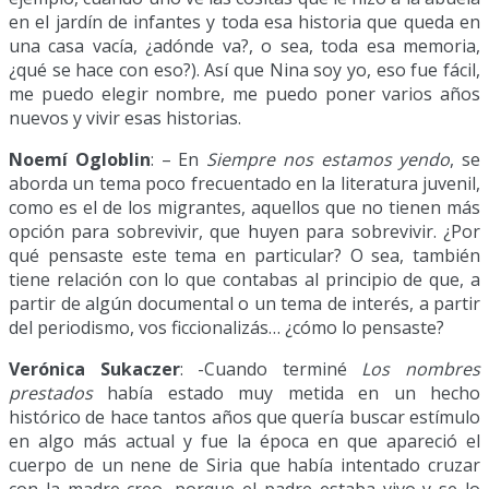
en el jardín de infantes y toda esa historia que queda en
una casa vacía, ¿adónde va?, o sea, toda esa memoria,
¿qué se hace con eso?). Así que Nina soy yo, eso fue fácil,
me puedo elegir nombre, me puedo poner varios años
nuevos y vivir esas historias.
Noemí Ogloblin
: – En
Siempre nos estamos yendo
, se
aborda un tema poco frecuentado en la literatura juvenil,
como es el de los migrantes, aquellos que no tienen más
opción para sobrevivir, que huyen para sobrevivir. ¿Por
qué pensaste este tema en particular? O sea, también
tiene relación con lo que contabas al principio de que, a
partir de algún documental o un tema de interés, a partir
del periodismo, vos ficcionalizás… ¿cómo lo pensaste?
Verónica Sukaczer
: -Cuando terminé
Los nombres
prestados
había estado muy metida en un hecho
histórico de hace tantos años que quería buscar estímulo
en algo más actual y fue la época en que apareció el
cuerpo de un nene de Siria que había intentado cruzar
con la madre creo, porque el padre estaba vivo y se lo