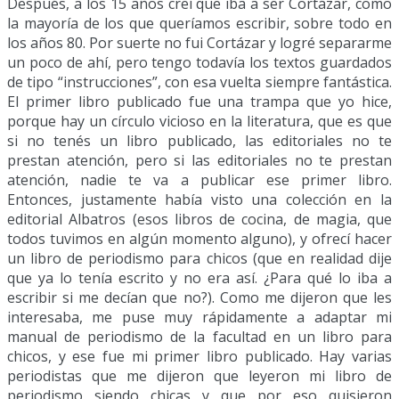
Después, a los 15 años creí que iba a ser Cortázar, como
la mayoría de los que queríamos escribir, sobre todo en
los años 80. Por suerte no fui Cortázar y logré separarme
un poco de ahí, pero tengo todavía los textos guardados
de tipo “instrucciones”, con esa vuelta siempre fantástica.
El primer libro publicado fue una trampa que yo hice,
porque hay un círculo vicioso en la literatura, que es que
si no tenés un libro publicado, las editoriales no te
prestan atención, pero si las editoriales no te prestan
atención, nadie te va a publicar ese primer libro.
Entonces, justamente había visto una colección en la
editorial Albatros (esos libros de cocina, de magia, que
todos tuvimos en algún momento alguno), y ofrecí hacer
un libro de periodismo para chicos (que en realidad dije
que ya lo tenía escrito y no era así. ¿Para qué lo iba a
escribir si me decían que no?). Como me dijeron que les
interesaba, me puse muy rápidamente a adaptar mi
manual de periodismo de la facultad en un libro para
chicos, y ese fue mi primer libro publicado. Hay varias
periodistas que me dijeron que leyeron mi libro de
periodismo siendo chicas y que por eso quisieron