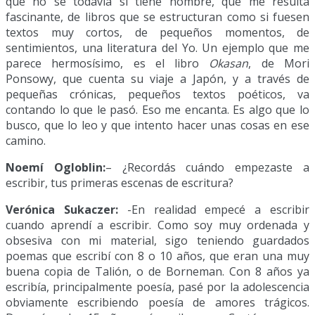
que no sé todavía si tiene nombre, que me resulta
fascinante, de libros que se estructuran como si fuesen
textos muy cortos, de pequeños momentos, de
sentimientos, una literatura del Yo. Un ejemplo que me
parece hermosísimo, es el libro
Okasan
, de Mori
Ponsowy, que cuenta su viaje a Japón, y a través de
pequeñas crónicas, pequeños textos poéticos, va
contando lo que le pasó. Eso me encanta. Es algo que lo
busco, que lo leo y que intento hacer unas cosas en ese
camino.
Noemí Ogloblin:
– ¿Recordás cuándo empezaste a
escribir, tus primeras escenas de escritura?
Verónica Sukaczer:
-En realidad empecé a escribir
cuando aprendí a escribir. Como soy muy ordenada y
obsesiva con mi material, sigo teniendo guardados
poemas que escribí con 8 o 10 años, que eran una muy
buena copia de Talión, o de Borneman. Con 8 años ya
escribía, principalmente poesía, pasé por la adolescencia
obviamente escribiendo poesía de amores trágicos.