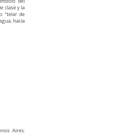
ímbolo del
e clase y la
o “telar de
 agua, hacia
nos Aires: