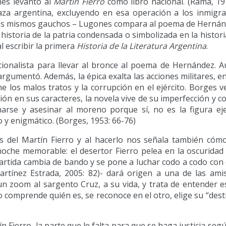
nes levantó al
Martín Fierro
como libro nacional. (Rama, 197
raza argentina, excluyendo en esa operación a los inmigr
 los mismos gauchos – Lugones compara al poema de Hernán
 historia de la patria condensada o simbolizada en la histori
l escribir la primera
Historia de la Literatura Argentina
.
cionalista para llevar al bronce al poema de Hernández. 
argumentó. Además, la épica exalta las acciones militares, e
e los malos tratos y la corrupción en el ejército. Borges ve
ión en sus caracteres, la novela vive de su imperfección y c
arse y asesinar al moreno porque sí, no es la figura ej
 y enigmático. (Borges, 1953: 66-76)
 del Martín Fierro y al hacerlo nos señala también cómo
che memorable: el desertor Fierro pelea en la oscuridad
rtida cambia de bando y se pone a luchar codo a codo con é
artínez Estrada, 2005: 82)- dará origen a una de las am
un zoom al sargento Cruz, a su vida, y trata de entender e
o comprende quién es, se reconoce en el otro, elige su “dest
n Fierro, la parte que le falta para que se haga justicia seg