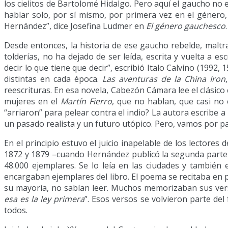
los cielitos de Bartolomé Hidalgo. Pero aquí el gaucho no e
hablar solo, por sí mismo, por primera vez en el género,
Hernández”, dice Josefina Ludmer en
El género gauchesco
Desde entonces, la historia de ese gaucho rebelde, maltra
tolderías, no ha dejado de ser leída, escrita y vuelta a es
decir lo que tiene que decir”, escribió Italo Calvino (1992, 
distintas en cada época.
Las aventuras de la China Iron
reescrituras. En esa novela, Cabezón Cámara lee el clásico
mujeres en el
Martín Fierro
, que no hablan, que casi no
“arriaron” para pelear contra el indio? La autora escribe a 
un pasado realista y un futuro utópico. Pero, vamos por pa
En el principio estuvo el juicio inapelable de los lectores 
1872 y 1879 –cuando Hernández publicó la segunda parte
48.000 ejemplares. Se lo leía en las ciudades y también 
encargaban ejemplares del libro. El poema se recitaba en 
su mayoría, no sabían leer. Muchos memorizaban sus vers
esa es la ley primera
”. Esos versos se volvieron parte del
todos.