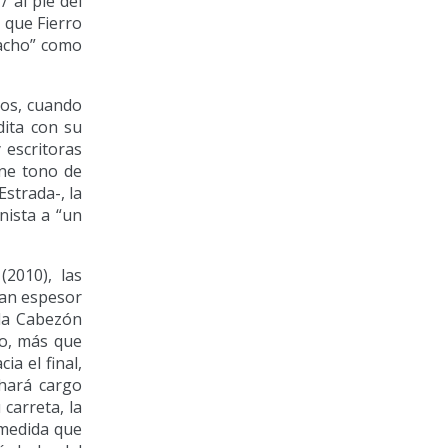
 al pie del
 que Fierro
uacho” como
os, cuando
dita con su
 escritoras
ene tono de
strada-, la
nista a “un
2010), las
dan espesor
ela Cabezón
ro, más que
ia el final,
 hará cargo
carreta, la
 medida que