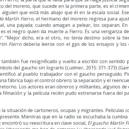
nato del moreno, que sucede en la primera parte, es el crime
 alguien que está más abajo que él en la escala social. Es
de Martín Fierro
, el hermano del moreno regresa para ajus
al, una payada; cuando amagan a pelear, los separan. En
, es el negro quien da muerte a Fierro. Es una venganza d
”. “Mejor dicho, era el otro, no tenía destino sobre la tie
tín Fierro
debería leerse con el gps de los ensayos y los
ambién fue resignificado y vuelto a escribir con sentido po
símbolo del gaucho sin lograrlo (Ludmer, 2015: 371-373) (Gam
entificó al pueblo trabajador con el gaucho perseguido. P
 una fábrica bajo el control obrero; la separación y el reencu
 retorno. Los actores eran obreros y militantes, algunos de 
 filmación y la película recién pudo estrenarse fuera del pa
izó la situación de cartoneros, ocupas y migrantes. Películas
presente. Mientras que en la radio se escuchaba la cumbia v
 encontró su reescritura en clave social,
El guacho Martín F