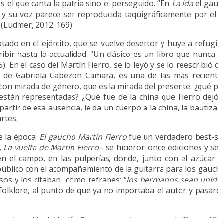
s el que canta la patria sino el perseguido. “En
La ida
el gau
 y su voz parece ser reproducida taquigráficamente por el
. (Ludmer, 2012: 169)
tado en el ejército, que se vuelve desertor y huye a refugi
cribir hasta la actualidad. “Un clásico es un libro que nunc
15). En el caso del Martín Fierro, se lo leyó y se lo reescribi
, de Gabriela Cabezón Cámara, es una de las más recient
 con mirada de género, que es la mirada del presente: ¿qué p
 están representadas? ¿Qué fue de la china que Fierro dej
partir de esa ausencia, le da un cuerpo a la china, la bautiza
rtes.
de la época.
El gaucho
Martín Fierro
fue un verdadero best-se
,
La vuelta de Martín Fierro
– se hicieron once ediciones y s
en el campo, en las pulperías, donde, junto con el azúcar 
público con el acompañamiento de la guitarra para los gauc
os y los citaban como refranes: “
los hermanos sean unid
 folklore, al punto de que ya no importaba el autor y pasar