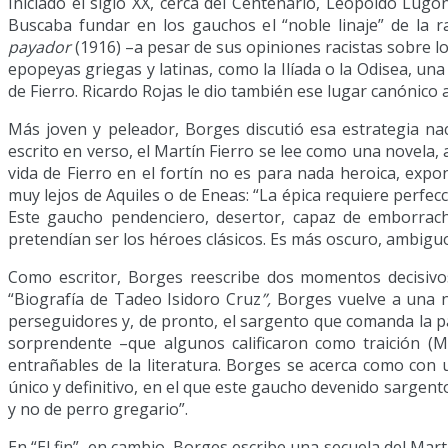
Iniciado el siglo XX, cerca del Centenario, Leopoldo Lugo
Buscaba fundar en los gauchos el “noble linaje” de la 
payador
(1916) –a pesar de sus opiniones racistas sobre
epopeyas griegas y latinas, como la Ilíada o la Odisea, una
de Fierro. Ricardo Rojas le dio también ese lugar canónico a
Más joven y peleador, Borges discutió esa estrategia na
escrito en verso, el Martín Fierro se lee como una novela, 
vida de Fierro en el fortín no es para nada heroica, expon
muy lejos de Aquiles o de Eneas: “La épica requiere perfecc
Este gaucho pendenciero, desertor, capaz de emborrach
pretendían ser los héroes clásicos. Es más oscuro, ambiguo
Como escritor, Borges reescribe dos momentos decisivos
“Biografía de Tadeo Isidoro Cruz
”,
Borges vuelve a una no
perseguidores y, de pronto, el sargento que comanda la pa
sorprendente –que algunos calificaron como traición (M
entrañables de la literatura. Borges se acerca como con 
único y definitivo, en el que este gaucho devenido sargent
y no de perro gregario”.
En “El fin”, en cambio, Borges escribe una secuela del Martí