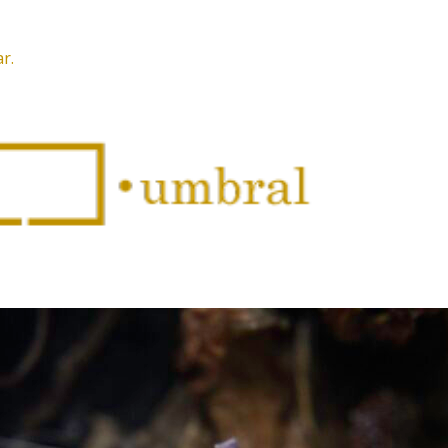
r.
Inicio
Números
Número 1
Número 2
Número 3
Equipo editoria