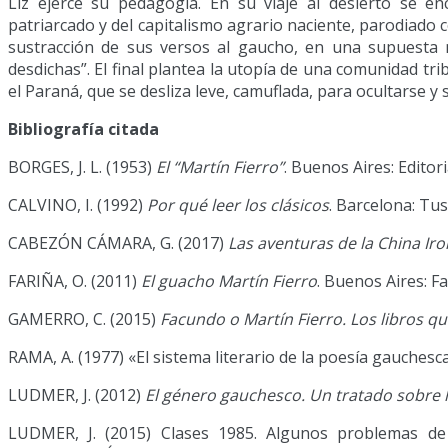
Liz ejerce su pedagogía. En su viaje al desierto se e
patriarcado y del capitalismo agrario naciente, parodiado co
sustracción de sus versos al gaucho, en una supuesta m
desdichas”. El final plantea la utopía de una comunidad trib
el Paraná, que se desliza leve, camuflada, para ocultarse y 
Bibliografía citada
BORGES, J. L. (1953)
El “Martín Fierro”
. Buenos Aires: Editor
CALVINO, I. (1992)
Por qué leer los clásicos
. Barcelona: Tu
CABEZÓN CÁMARA, G. (2017)
Las aventuras de la China Iro
FARIÑA, O. (2011)
El guacho Martín Fierro
. Buenos Aires: F
GAMERRO, C. (2015)
Facundo o Martín Fierro. Los libros qu
RAMA, A. (1977) «El sistema literario de la poesía gauchesc
LUDMER, J. (2012)
El género gauchesco. Un tratado sobre l
LUDMER, J. (2015) Clases 1985. Algunos problemas de t