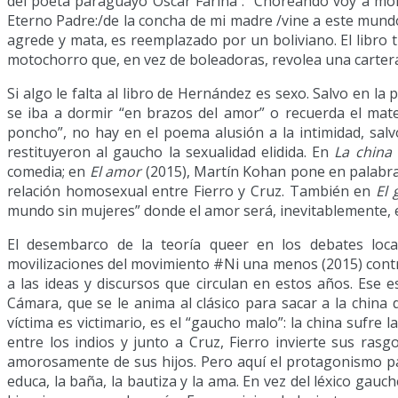
del poeta paraguayo Oscar Fariña : “Choreando voy a mori
Eterno Padre:/de la concha de mi madre /vine a este mundo 
agrede y mata, es reemplazado por un boliviano. El libro 
motochorro que, en vez de boleadoras, revolea una carter
Si algo le falta al libro de Hernández es sexo. Salvo en l
se iba a dormir “en brazos del amor” o recuerda el mat
poncho”, no hay en el poema alusión a la intimidad, salv
restituyeron al gaucho la sexualidad elidida. En
La china 
comedia; en
El amor
(2015), Martín Kohan pone en palabras
relación homosexual entre Fierro y Cruz. También en
El 
mundo sin mujeres” donde el amor será, inevitablemente,
El desembarco de la teoría queer en los debates local
movilizaciones del movimiento #Ni una menos (2015) contra 
a las ideas y discursos que circulan en estos años. Ese 
Cámara, que se le anima al clásico para sacar a la china
víctima es victimario, es el “gaucho malo”: la china sufre la
entre los indios y junto a Cruz, Fierro invierte sus rasg
amorosamente de sus hijos. Pero aquí el protagonismo pasa 
educa, la baña, la bautiza y la ama. En vez del léxico gau