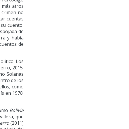
n más atroz
e crimen no
tar cuentas
 su cuento,
espojada de
rra y había
 cuentos de
lítico. Los
erro, 2015:
ino Solanas
entro de los
ellos, como
ís en 1978.
 como
Bolivia
illera, que
ierro
(2011)