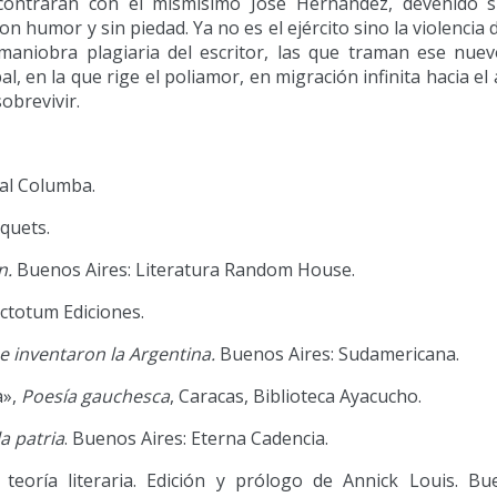
ncontrarán con el mismísimo José Hernández, devenido s
n humor y sin piedad. Ya no es el ejército sino la violencia d
aniobra plagiaria del escritor, las que traman ese nuev
al, en la que rige el poliamor, en migración infinita hacia el
sobrevivir.
ial Columba.
squets.
n.
Buenos Aires: Literatura Random House.
actotum Ediciones.
e inventaron la Argentina.
Buenos Aires: Sudamericana.
a»,
Poesía gauchesca
, Caracas, Biblioteca Ayacucho.
a patria
. Buenos Aires: Eterna Cadencia.
eoría literaria. Edición y prólogo de Annick Louis. Bue