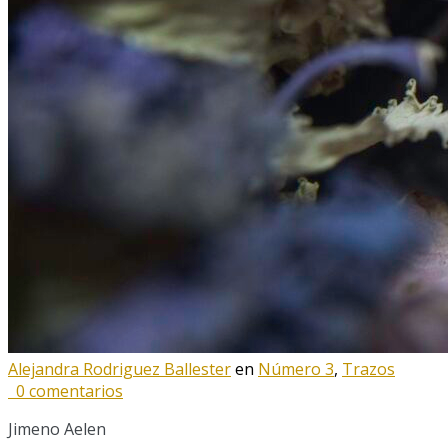
Alejandra Rodriguez Ballester
en
Número 3
,
Trazos
0 comentarios
Jimeno Aelen