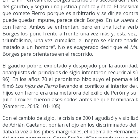
del gaucho, y según una justicia poética y ética. El asesi
que comete Fierro porque es arbitrario y se dirige contra
puede quedar impune, parece decir Borges. En
La vuelta 
con Fierro. Ambos se enfrentan, pero en una lucha verb
Borges los pone frente a frente una vez más y, esta vez
triunfalismo, una vez cumplida, el negro se siente “nadie
matado a un hombre”. No es exagerado decir que el
Mar
Borges para orientarse en el recorrido.
El gaucho pobre, explotado y despojado por la autoridad, t
anarquistas de principios de siglo intentaron recurrir al 
96). En los años 70 el peronismo hizo suyo el poema e id
filmó
Los hijos de Fierro
llevando el conflicto al interior de
hijos con Fierro era una metáfora del exilio de Perón y su
Julio Troxler, fueron asesinados antes de que terminara la
(Gamerro, 2015: 101-105)
Con el cambio de siglo, la crisis de 2001 agudizó y visibil
de Adrián Caetano, ponían el ojo en los discriminados del 
daba la voz a los pibes marginales, el poema de Hernández