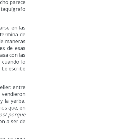
cho parece
 taquígrafo
arse en las
a termina de
ó de maneras
es de esas
asa con las
ó cuando lo
. Le escribe
ller: entre
e vendieron
y la yerba,
hos que, en
os/ porque
on a ser de