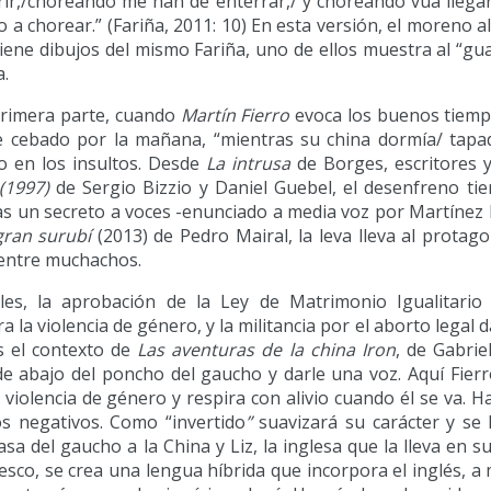
r,/choreando me han de enterrar,/ y choreando vuá llegar/
a chorear.” (Fariña, 2011: 10) En esta versión, el moreno al
tiene dibujos del mismo Fariña, uno de ellos muestra al “g
a.
a primera parte, cuando
Martín Fierro
evoca los buenos tiemp
e cebado por la mañana, “mientras su china dormía/ tapa
o en los insultos. Desde
La intrusa
de Borges, escritores y
(1997)
de Sergio Bizzio y Daniel Guebel, el desenfreno ti
 un secreto a voces -enunciado a media voz por Martínez E
gran surubí
(2013) de Pedro Mairal, la leva lleva al protago
 entre muchachos.
es, la aprobación de la Ley de Matrimonio Igualitario (
la violencia de género, y la militancia por el aborto legal 
es el contexto de
Las aventuras de la china Iron
, de Gabri
 de abajo del poncho del gaucho y darle una voz. Aquí Fier
 violencia de género y respira con alivio cuando él se va. Hac
os negativos. Como “invertido
”
suavizará su carácter y se
del gaucho a la China y Liz, la inglesa que la lleva en su 
chesco, se crea una lengua híbrida que incorpora el inglés, a