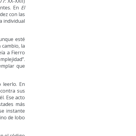
7: XX-XXII)
antes. En
El
dez con las
a individual
Aunque esté
n cambio, la
ía a Fierro
omplejidad”.
emplar que
 leerlo. En
 contra sus
l. Ese acto
istades más
se instante
ino de lobo
ún el código