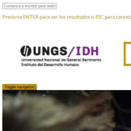
Presiona ENTER para ver los resultados o ESC para cancela
Toggle navigation